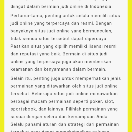
i
diingat dalam bermain judi online di Indonesia.
a
Pertama-tama, penting untuk selalu memilih situs
J
judi online yang terpercaya dan resmi. Dengan
u
banyaknya situs judi online yang bermunculan,
d
tidak semua situs tersebut dapat dipercaya.
i
Pastikan situs yang dipilih memiliki lisensi resmi
O
dan reputasi yang baik. Bermain di situs judi
n
online yang terpercaya juga akan memberikan
l
keamanan dan kenyamanan dalam bermain.
i
Selain itu, penting juga untuk memperhatikan jenis
n
permainan yang ditawarkan oleh situs judi online
e
tersebut. Beberapa situs judi online menawarkan
d
berbagai macam permainan seperti poker, slot,
i
sportsbook, dan lainnya. Pilihlah permainan yang
I
sesuai dengan selera dan kemampuan Anda.
n
Selalu pahami aturan dan strategi dari permainan
d
tersebut agar dapat memaksimalkan peluang