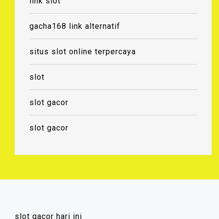
link slot
gacha168 link alternatif
situs slot online terpercaya
slot
slot gacor
slot gacor
slot gacor hari ini