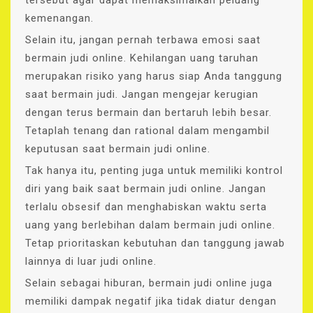
o
kemenangan.
n
e
Selain itu, jangan pernah terbawa emosi saat
s
bermain judi online. Kehilangan uang taruhan
i
merupakan risiko yang harus siap Anda tanggung
a
saat bermain judi. Jangan mengejar kerugian
:
dengan terus bermain dan bertaruh lebih besar.
D
Tetaplah tenang dan rational dalam mengambil
a
keputusan saat bermain judi online.
r
Tak hanya itu, penting juga untuk memiliki kontrol
i
diri yang baik saat bermain judi online. Jangan
S
terlalu obsesif dan menghabiskan waktu serta
l
uang yang berlebihan dalam bermain judi online.
o
Tetap prioritaskan kebutuhan dan tanggung jawab
t
lainnya di luar judi online.
O
Selain sebagai hiburan, bermain judi online juga
n
memiliki dampak negatif jika tidak diatur dengan
l